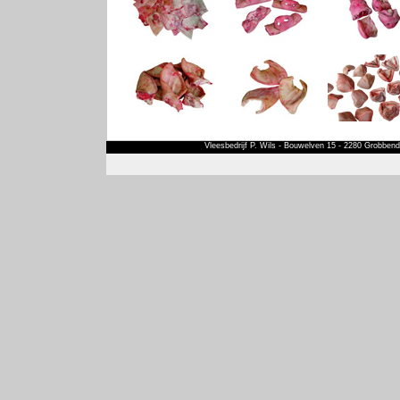
Vleesbedrijf P. Wils - Bouwelven 15 - 2280 Grobbendo