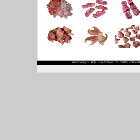
Vleesbedrijf P. Wils - Bouwelven 15 - 2280 Grobbendo